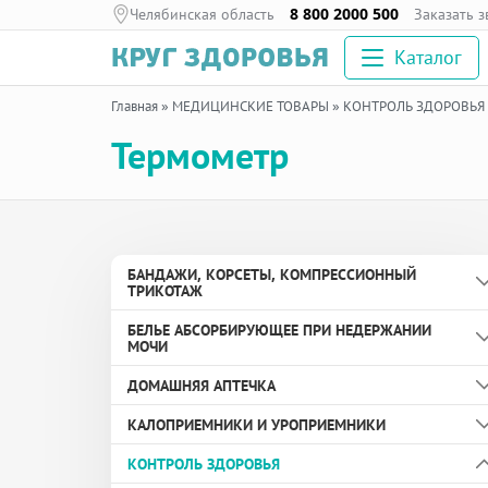
Челябинская область
8 800 2000 500
Заказать 
Каталог
Главная
»
МЕДИЦИНСКИЕ ТОВАРЫ
»
КОНТРОЛЬ ЗДОРОВЬЯ
Термометр
БАНДАЖИ, КОРСЕТЫ, КОМПРЕССИОННЫЙ
ТРИКОТАЖ
БЕЛЬЕ АБСОРБИРУЮЩЕЕ ПРИ НЕДЕРЖАНИИ
Бандаж дородовой
МОЧИ
Бандаж противогрыжевой
ДОМАШНЯЯ АПТЕЧКА
Вкладыши урологические
Бандаж с аппликаторами биомагнитными
КАЛОПРИЕМНИКИ И УРОПРИЕМНИКИ
медицинскими
Пелёнки
Здоровье глаз
КОНТРОЛЬ ЗДОРОВЬЯ
Бандаж согревающий
Подгузники и подгузники-трусы для взрослых
Здоровье ног и суставов
Зажим для дренируемого калоприемника