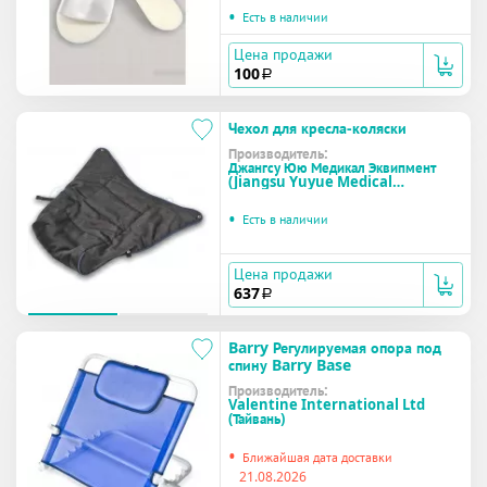
•
Есть в наличии
Цена продажи
100
a
Чехол для кресла-коляски
Производитель:
Джангсу Юю Медикал Эквипмент
(Jiangsu Yuyue Medical
Equipmen) (КНР)
•
Есть в наличии
Цена продажи
637
a
Barry Регулируемая опора под
спину Barry Base
Производитель:
Valentine International Ltd
(Тайвань)
•
Ближайшая дата доставки
21.08.2026