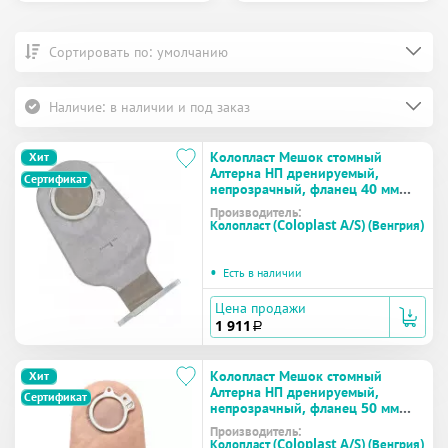
Сортировать по: умолчанию
Наличие: в наличии и под заказ
Колопласт Мешок стомный
Хит
Алтерна НП дренируемый,
Сертификат
непрозрачный, фланец 40 мм
(17620) №30
Производитель:
Колопласт (Coloplast A/S) (Венгрия)
•
Есть в наличии
Цена продажи
1 911
a
Колопласт Мешок стомный
Хит
Алтерна НП дренируемый,
Сертификат
непрозрачный, фланец 50 мм
(17621) №30
Производитель:
Колопласт (Coloplast A/S) (Венгрия)