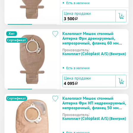
•
Есть в наличии
Цена продажи
3 500
a
Колопласт Мешок стомный
Хит
Алтерна Фри дренируемый,
Сертификат
непрозрачный, фланец 60 мм
(13986) №30
Производитель:
Колопласт (Coloplast A/S) (Венгрия)
•
Есть в наличии
Цена продажи
4 095
a
Колопласт Мешок стомный
Сертификат
Алтерна Фри НП недренируемый,
непрозрачный, фланец 50 мм
(17651) №30
Производитель:
Колопласт (Coloplast A/S) (Венгрия)
•
Есть в наличии