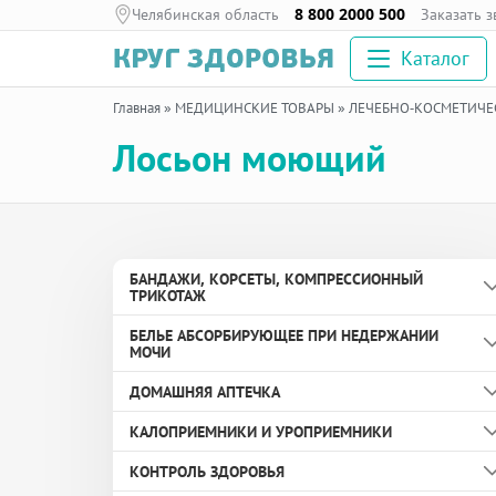
Челябинская область
8 800 2000 500
Заказать 
Каталог
Главная
»
МЕДИЦИНСКИЕ ТОВАРЫ
»
ЛЕЧЕБНО-КОСМЕТИЧЕ
Лосьон моющий
БАНДАЖИ, КОРСЕТЫ, КОМПРЕССИОННЫЙ
ТРИКОТАЖ
БЕЛЬЕ АБСОРБИРУЮЩЕЕ ПРИ НЕДЕРЖАНИИ
Бандаж дородовой
МОЧИ
Бандаж противогрыжевой
ДОМАШНЯЯ АПТЕЧКА
Вкладыши урологические
Бандаж с аппликаторами биомагнитными
КАЛОПРИЕМНИКИ И УРОПРИЕМНИКИ
медицинскими
Пелёнки
Здоровье глаз
КОНТРОЛЬ ЗДОРОВЬЯ
Бандаж согревающий
Подгузники и подгузники-трусы для взрослых
Здоровье ног и суставов
Зажим для дренируемого калоприемника