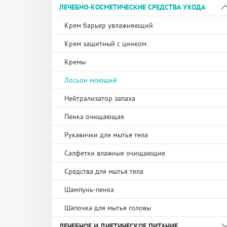
ЛЕЧЕБНО-КОСМЕТИЧЕСКИЕ СРЕДСТВА УХОДА
Бандаж шейный
Подгузники и подгузники-трусы для детей
Здоровье носа, горла и ротовой полости
Защитные кольца
Ингаляторы
Бандажи на ногу
Прокладки урологические
Первая помощь
Калоприемники
Массажеры
Крем барьер увлажняющий
Бандажи на руку
Средства гигиены и уход за лицом и телом
Мешки для двухкомпонентных
Пульсоксиметры
Крем защитный с цинком
калоприемников
Бандажи послеоперационные
Уход за зубными протезами
Кремы
Пластины
Бандажи при опущении внутренних органов
Уход за кожей
Лосьон моющий
Пояс для крепления
Компрессионный трикотаж
Нейтрализатор запаха
Ремни для крепления уроприемника
Корректор осанки
Пенка очищающая
Уроприемники
Корсет ортопедический
Рукавички для мытья тела
Уростомные мешки
Салфетки влажные очищающие
Фильтры
Средства для мытья тела
Эластичная пластина-полукольцо
Шампунь-пенка
Шапочка для мытья головы
ЛЕЧЕБНОЕ И ДИЕТИЧЕСКОЕ ПИТАНИЕ