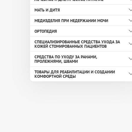
МАТЬ И ДИТЯ
Здоровый перекус
МЕДИЗДЕЛИЯ ПРИ НЕДЕРЖАНИИ МОЧИ
Средства гигиены
ОРТОПЕДИЯ
Средства для ухода
Катетеры
СПЕЦИАЛИЗИРОВАННЫЕ СРЕДСТВА УХОДА ЗА
Мочеприемники
Корректоры стопы
КОЖЕЙ СТОМИРОВАННЫХ ПАЦИЕНТОВ
Набор для самокатеризации
Подпяточники
СРЕДСТВА ПО УХОДУ ЗА РАНАМИ,
Защитная плёнка
ПРОЛЕЖНЯМИ, ШВАМИ
Уропрезерватив
Стельки
Колопласт
ТОВАРЫ ДЛЯ РЕАБИЛИТАЦИИ И СОЗДАНИИ
Лейкопластыри
КОМФОРТНОЙ СРЕДЫ
Очиститель
Повязки для лечения ран и пролежней
Аксессуары
Очиститель кожи стомы
Растворы, порошки и сорбенты для лечения
ран
Инвалидные коляски
Паста моделирующая
Костыли
Активные коляски
Пудра абсорбирующая
Кресло инвалидное с санитарным
Коляски для ДЦП
оснащением
Механические коляски