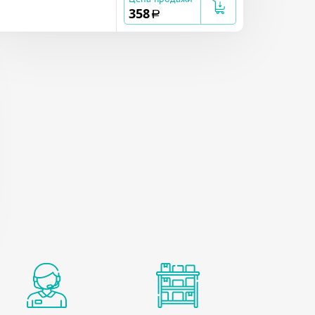
358
a