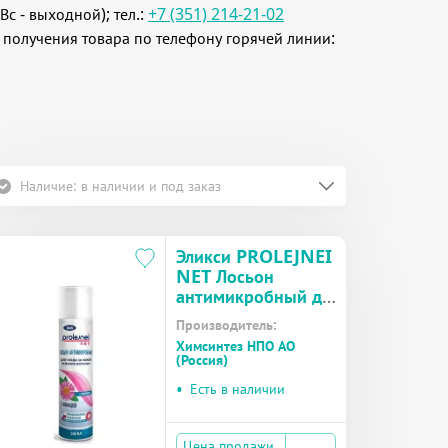
Вс - выходной); тел.:
+7 (351) 214-21-02
 получения товара по телефону горячей линии:
Наличие: в наличии и под заказ
Эликси PROLEJNEI
NET Лосьон
антимикробный д/
ухода за лежачими
Производитель:
больными с
Химсинтез НПО АО
эхинацеей аэр.
(Россия)
250мл
•
Есть в наличии
Цена продажи