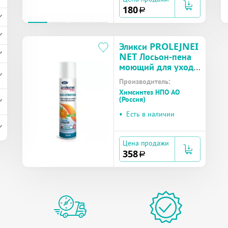
180
a
Эликси PROLEJNEI
NET Лосьон-пена
моющий для ухода
за лежачими
Производитель:
больными
Химсинтез НПО АО
календула 250 мл
(Россия)
•
Есть в наличии
Цена продажи
358
a