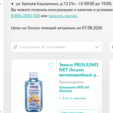
ул. Братьев Кашириных, д.12 (Пн - Сб 09:00 до 19:00, 
Вы можете получить консультацию о наличии и условиях
8-800-2000-500
или
заказать звонок
.
Цены на Лосьон моющий актуальны на 07.08.2026
Сортировать по: умолчанию
Эликси PROLEJNEI
NET Лосьон
антимикробный д/
ухода за лежачими
Производитель:
больными
Химсинтез НПО АО
прополис фл.100мл
(Россия)
•
Есть в наличии
Цена продажи