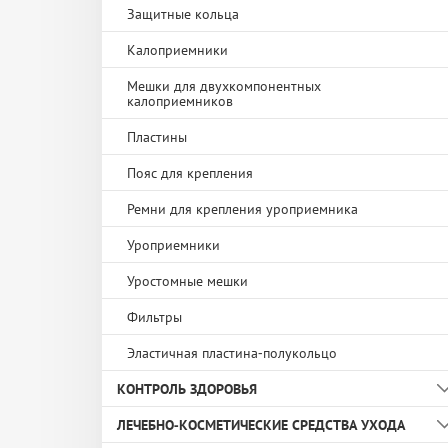
Бандаж шейный
Подгузники и подгузники-трусы для детей
Здоровье носа, горла и ротовой полости
Защитные кольца
Бандажи на ногу
Прокладки урологические
Первая помощь
Калоприемники
Бандажи на руку
Средства гигиены и уход за лицом и телом
Мешки для двухкомпонентных
калоприемников
Бандажи послеоперационные
Уход за зубными протезами
Пластины
Бандажи при опущении внутренних органов
Уход за кожей
Пояс для крепления
Компрессионный трикотаж
Ремни для крепления уроприемника
Корректор осанки
Уроприемники
Корсет ортопедический
Уростомные мешки
Фильтры
Эластичная пластина-полукольцо
КОНТРОЛЬ ЗДОРОВЬЯ
ЛЕЧЕБНО-КОСМЕТИЧЕСКИЕ СРЕДСТВА УХОДА
Ингаляторы