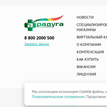
Механические коляски
Ортопедические подушки и матрасы
Электрические коляски
Приспособления для ванны и туалета
НОВОСТИ
Противопролежневые товары
СПЕЦИАЛИЗИРО
МАГАЗИНЫ
Спортивная медицина
ВИРТУАЛЬНЫЙ К
8 800 2000 500
Товары для комфортной среды
Заказать звонок
О КОМПАНИИ
Трости
КОМПЕНСАЦИЯ
Ходунки
КАК КУПИТЬ
ВАКАНСИИ
ЛИЦЕНЗИЯ
Мы используем используем cookie-файлы, и
raduga-ural.ru ©
Пользовательском соглашении
. Продолжая 
Группа компаний Радуга
Лицензия
Л042-00110-77/00263680
от 07 декабря 2017 г.
Разрешение
№Р013-00110-66/03100314
на дистанционную т