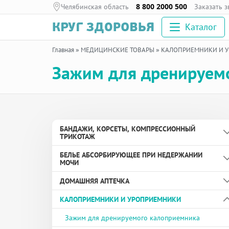
Челябинская область
8 800 2000 500
Заказать 
Каталог
Главная
»
МЕДИЦИНСКИЕ ТОВАРЫ
»
КАЛОПРИЕМНИКИ И 
Зажим для дренируем
БАНДАЖИ, КОРСЕТЫ, КОМПРЕССИОННЫЙ
ТРИКОТАЖ
БЕЛЬЕ АБСОРБИРУЮЩЕЕ ПРИ НЕДЕРЖАНИИ
Бандаж дородовой
МОЧИ
Бандаж противогрыжевой
ДОМАШНЯЯ АПТЕЧКА
Вкладыши урологические
Бандаж с аппликаторами биомагнитными
КАЛОПРИЕМНИКИ И УРОПРИЕМНИКИ
медицинскими
Пелёнки
Здоровье глаз
Бандаж согревающий
Подгузники и подгузники-трусы для взрослых
Здоровье ног и суставов
Зажим для дренируемого калоприемника