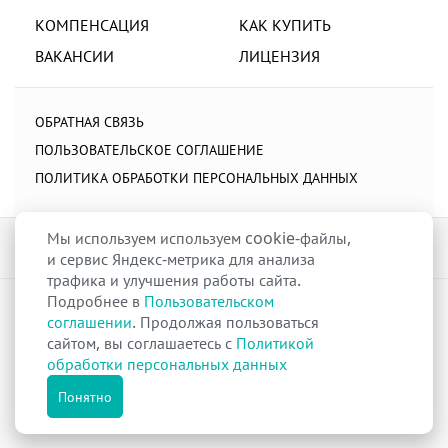
КОМПЕНСАЦИЯ
КАК КУПИТЬ
ВАКАНСИИ
ЛИЦЕНЗИЯ
ОБРАТНАЯ СВЯЗЬ
ПОЛЬЗОВАТЕЛЬСКОЕ СОГЛАШЕНИЕ
ПОЛИТИКА ОБРАБОТКИ ПЕРСОНАЛЬНЫХ ДАННЫХ
Мы используем используем cookie-файлы,
и сервис Яндекс-метрика для анализа
трафика и улучшения работы сайта.
Подробнее в
Пользовательском
raduga-ural.ru ©
Группа компаний Радуга
соглашении
. Продолжая пользоваться
Лицензия
Л042-00110-77/00263680
от 07 декабря 2017 г.
сайтом, вы соглашаетесь с
Политикой
Разрешение
№Р013-00110-66/03100314
на дистанционную торговлю
обработки персональных данных
лекарственными препаратами от 02 сентября 2025 г.
Все права защищены
Понятно