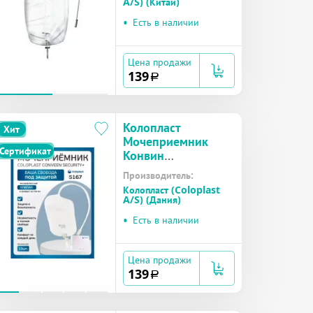
A/S) (Китай)
мл №1 (5174)
•
Есть в наличии
Цена продажи
139
a
Колопласт
Хит
Мочеприемник
Сертификат
Конвин
Секьюрити+
Производитель:
ножной со сливом,
Колопласт (Coloplast
трубка 50 см,
A/S) (Дания)
объем 750 мл №1
•
Есть в наличии
(5167)
Цена продажи
139
a