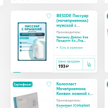
BESIDE Писсуар
(мочеприемник)
мужской с
крышкой
Производитель:
арт.29388
Чанчжоу Дейлис Кеа
Продуктс Ко.,Лтд
(Китай)
•
Есть в наличии
Цена продажи
193
a
Колопласт
Сертификат
Мочеприемник
Конвин ножной со
сливом,
Производитель:
контурный, трубка
Колопласт (Coloplast
45 см, объем 600