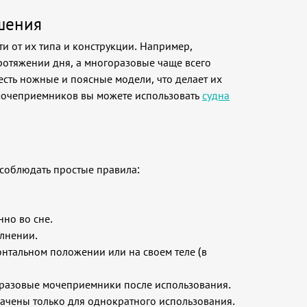
шения
 от их типа и конструкции. Например,
отяжении дня, а многоразовые чаще всего
есть ножные и поясные модели, что делает их
 мочеприемников вы можете использовать
судна
соблюдать простые правила:
но во сне.
лнении.
онтальном положении или на своем теле (в
оразовые мочеприемники после использования.
чены только для однократного использования.