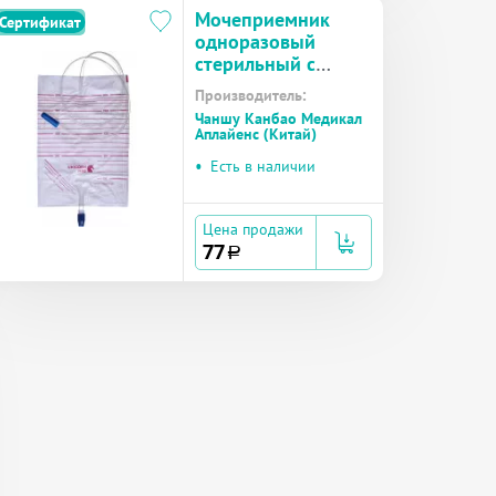
Мочеприемник
Сертификат
одноразовый
стерильный с
крестовым краном
Производитель:
для слива с
Чаншу Канбао Медикал
приводной трубкой
Аплайенс (Китай)
2000 мл
•
Есть в наличии
Цена продажи
77
a