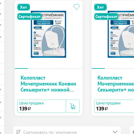
Хит
Хит
Сертификат
Сертификат
Колопласт
Колопласт
Мочеприемник Конвин
Мочеприемник
Секьюрити+ ножной
Секьюрити+ н
со сливом, трубка 50
со сливом, тру
см, объем 750 мл №1
см, объем 750
Цена продажи
Цена продажи
(5167)
(5167)
139
139
a
a
Сортировать по: умолчанию