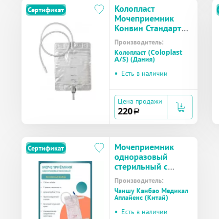
Колопласт
Сертификат
Мочеприемник
Конвин Стандарт
прикроватный
Производитель:
(ночной) со
Колопласт (Coloplast
сливом, трубка 90
A/S) (Дания)
см, объем 1,5 л №1
•
Есть в наличии
(5062)
Цена продажи
220
a
Мочеприемник
Сертификат
одноразовый
стерильный с
прямым краном
Производитель:
для слива с
Чаншу Канбао Медикал
приводной трубкой
Аплайенс (Китай)
750 мл
•
Есть в наличии