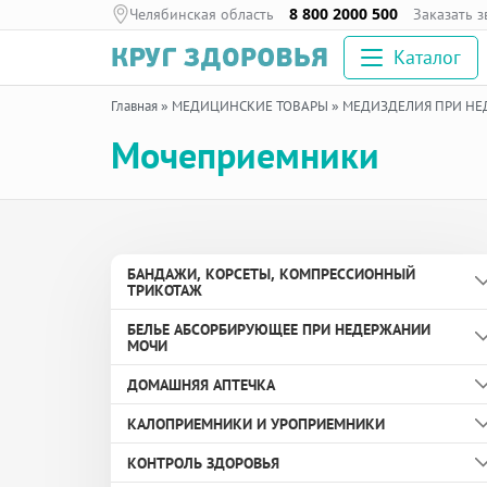
Челябинская область
8 800 2000 500
Заказать 
Каталог
Главная
»
МЕДИЦИНСКИЕ ТОВАРЫ
»
МЕДИЗДЕЛИЯ ПРИ Н
Мочеприемники
БАНДАЖИ, КОРСЕТЫ, КОМПРЕССИОННЫЙ
ТРИКОТАЖ
БЕЛЬЕ АБСОРБИРУЮЩЕЕ ПРИ НЕДЕРЖАНИИ
Бандаж дородовой
МОЧИ
Бандаж противогрыжевой
ДОМАШНЯЯ АПТЕЧКА
Вкладыши урологические
Бандаж с аппликаторами биомагнитными
КАЛОПРИЕМНИКИ И УРОПРИЕМНИКИ
медицинскими
Пелёнки
Здоровье глаз
КОНТРОЛЬ ЗДОРОВЬЯ
Бандаж согревающий
Подгузники и подгузники-трусы для взрослых
Здоровье ног и суставов
Зажим для дренируемого калоприемника