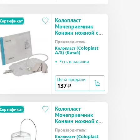
Колопласт
Сертификат
Мочеприемник
Конвин ножной со
сливом,
Производитель:
контурный, трубка
Колопласт (Coloplast
45 см, объем 600
A/S) (Китай)
мл №1 (5170)
•
Есть в наличии
Цена продажи
137
a
Колопласт
Сертификат
Мочеприемник
Конвин ножной со
сливом,
Производитель:
контурный, трубка
Колопласт (Coloplast
45 см, объем 800