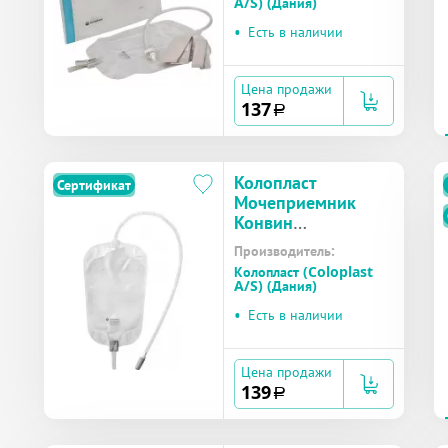
A/S) (Дания)
мл №1 (5170)
•
Есть в наличии
Цена продажи
137
a
Колопласт
Сертификат
Мочеприемник
Конвин
Секьюрити+
Производитель:
ножной со сливом,
Колопласт (Coloplast
трубка 50 см,
A/S) (Дания)
объем 500 мл №1
•
Есть в наличии
(5161)
Цена продажи
139
a