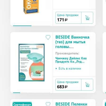
Цена продажи
171
a
BESIDE Ванночка
(таз) для мытья
головы.
бирюзовый арт.
Производитель:
27323
Чанчжоу Дейлис Кеа
Продуктс Ко.,Лтд
(Китай)
•
Есть в наличии
Цена продажи
683
a
BESIDE Пеленки
Сертификат