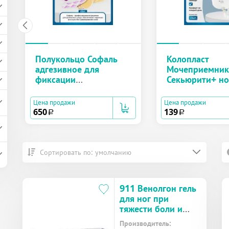
Полукольцо Софаль
Колопласт
адгезивное для
Мочеприемник
фиксации
Секьюрити+ н
калоприемников и
со сливом, тру
уроприемников №10
см, объем 750
Цена продажи
Цена продажи
(5167)
650
139
a
a
Сортировать по: умолчанию
911 Венолгон гель
для ног при
тяжести боли и
отеках туба 100 мл
Производитель: