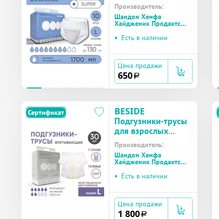
Active Art super
Производитель:
(28105) р.L №10
Шандон Хенфа
Хайдженик Продактс
(Китай)
•
Есть в наличии
Цена продажи
650
a
BESIDE
Сертификат
Подгузники-трусы
для взрослых
Active Optima
Производитель:
Normal (30366)
Шандон Хенфа
р.L №30
Хайдженик Продактс
(Китай)
•
Есть в наличии
Цена продажи
1 800
a