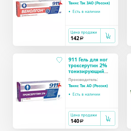
Твинс Тэк ЗАО (Россия)
•
Есть в наличии
Цена продажи
142
a
911 Гель для ног
троксерутин 2%
тонизирующий
охлаждающий 50
Производитель:
мл
Твинс Тэк АО (Россия)
•
Есть в наличии
Цена продажи
140
a