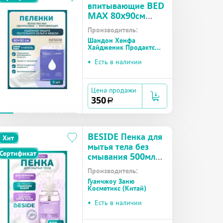
впитывающие BED
MAX 80x90см
(28709) №5
Производитель:
Шандон Хенфа
Хайдженик Продактс
(Китай)
•
Есть в наличии
Цена продажи
350
a
BESIDE Пенка для
Хит
мытья тела без
Сертификат
смывания 500мл
(28356) №1
Производитель:
Гуанчжоу Заню
Косметикс (Китай)
•
Есть в наличии