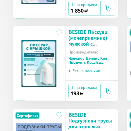
Цена продажи
1 850
a
BESIDE Писсуар
(мочеприемник)
мужской с
крышкой
Производитель:
арт.29388
Чанчжоу Дейлис Кеа
Продуктс Ко.,Лтд
(Китай)
•
Есть в наличии
Цена продажи
193
a
BESIDE
Сертификат
Подгузники-трусы
для взрослых