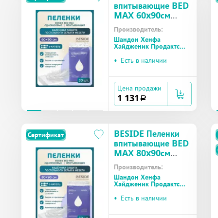
впитывающие BED
MAX 60x90см
(28708) 9 кап №30
Производитель:
Шандон Хенфа
Хайдженик Продактс
(Китай)
•
Есть в наличии
Цена продажи
1 131
a
BESIDE Пеленки
Сертификат
впитывающие BED
MAX 80x90см
(28711) 9 кап №30
Производитель:
Шандон Хенфа
Хайдженик Продактс
(Китай)
•
Есть в наличии