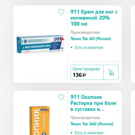
911 Крем для ног с
мочевиной 20%
100 мл
Производитель:
Твинс Тэк АО (Россия)
•
Есть в наличии
Цена продажи
136
a
911 Окопник
Растирка при боли
в суставах и
мышцах туба 150
Производитель:
мл
Твинс Тэк ЗАО (Россия)
•
Есть в наличии