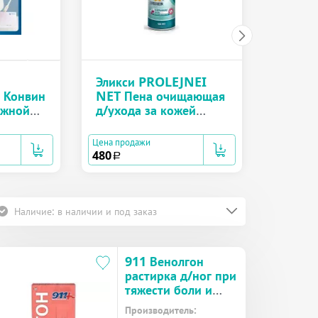
Эликс
NET Ло
за леж
больн
250 мл
Эликси PROLEJNEI
Цена про
 Конвин
NET Пена очищающая
358
a
ожной
д/ухода за кожей
бка 50
лежачих больных с
 мл №1
прополисом аэрозоль
Цена продажи
450 мл
480
a
Наличие: в наличии и под заказ
911 Венолгон
растирка д/ног при
тяжести боли и
отеках туба 150 мл
Производитель: