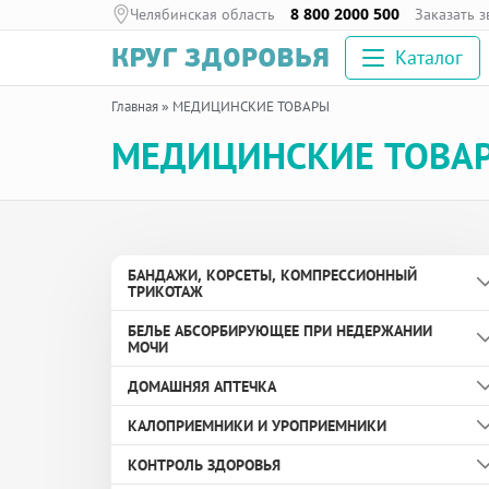
Челябинская область
8 800 2000 500
Заказать 
Каталог
Главная
»
МЕДИЦИНСКИЕ ТОВАРЫ
МЕДИЦИНСКИЕ ТОВА
БАНДАЖИ, КОРСЕТЫ, КОМПРЕССИОННЫЙ
ТРИКОТАЖ
БЕЛЬЕ АБСОРБИРУЮЩЕЕ ПРИ НЕДЕРЖАНИИ
Бандаж дородовой
МОЧИ
Хит
Хит
Бандаж противогрыжевой
ДОМАШНЯЯ АПТЕЧКА
Вкладыши урологические
Сертификат
Сертификат
Бандаж с аппликаторами биомагнитными
КАЛОПРИЕМНИКИ И УРОПРИЕМНИКИ
медицинскими
Пелёнки
Здоровье глаз
КОНТРОЛЬ ЗДОРОВЬЯ
Бандаж согревающий
Подгузники и подгузники-трусы для взрослых
Здоровье ног и суставов
Зажим для дренируемого калоприемника