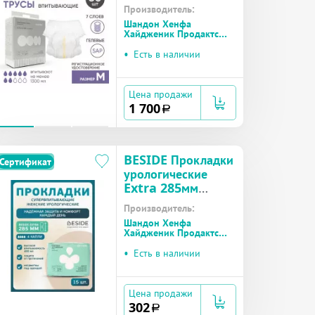
Active Optima
Производитель:
Normal (30365)
Шандон Хенфа
р.M №30
Хайдженик Продактс
(Китай)
•
Есть в наличии
Цена продажи
1 700
a
BESIDE Прокладки
Сертификат
урологические
Extra 285мм
(26437) №15
Производитель:
Шандон Хенфа
Хайдженик Продактс
(Китай)
•
Есть в наличии
Цена продажи
302
a