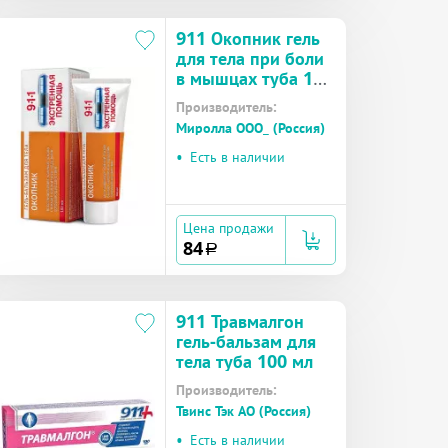
911 Окопник гель
для тела при боли
в мышцах туба 100
мл
Производитель:
Миролла ООО_ (Россия)
•
Есть в наличии
Цена продажи
84
a
911 Травмалгон
гель-бальзам для
тела туба 100 мл
Производитель:
Твинс Тэк АО (Россия)
•
Есть в наличии