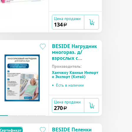
Цена продажи
134
a
BESIDE Нагрудник
многораз. д/
взрослых с
карманом 45х65 см
Производитель:
зелёный (25964)
Ханчжоу Квинье Импорт
№1
и Экспорт (Китай)
•
Есть в наличии
Цена продажи
270
a
BESIDE Пеленки
Сертификат