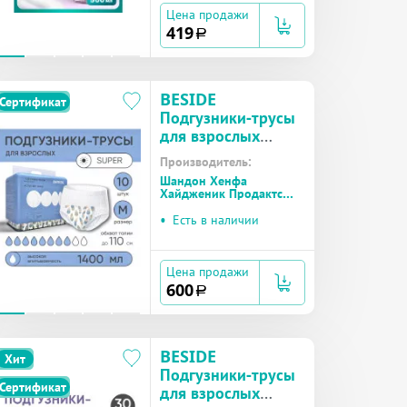
Цена продажи
419
a
BESIDE
Сертификат
Подгузники-трусы
для взрослых
Active Art super
Производитель:
(28104) р.M №10
Шандон Хенфа
Хайдженик Продактс
(Китай)
•
Есть в наличии
Цена продажи
600
a
BESIDE
Хит
Подгузники-трусы
Сертификат
для взрослых