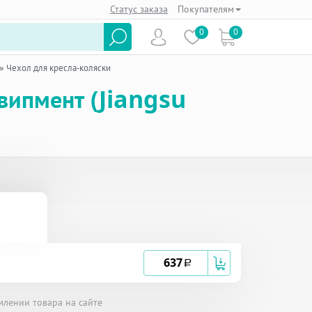
Статус заказа
Покупателям
0
0
»
Чехол для кресла-коляски
випмент (Jiangsu
637
a
млении товара на сайте