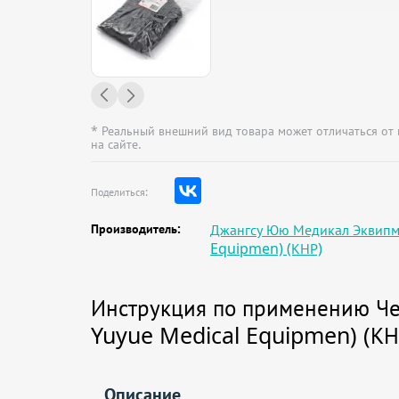
* Реальный внешний вид товара может отличаться от
на сайте.
Поделиться:
Производитель:
Джангсу Юю Медикал Эквипме
Equipmen) (КНР)
Инструкция по применению Че
Yuyue Medical Equipmen) (КН
Описание