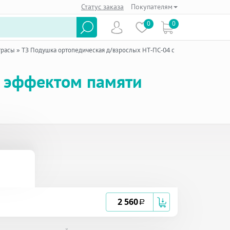
Статус заказа
Покупателям
0
0
трасы
»
ТЗ Подушка ортопедическая д/взрослых НТ-ПС-04 с
с эффектом памяти
2 560
a