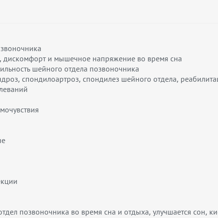
озвоночника
, дискомфорт и мышечное напряжение во время сна
бильность шейного отдела позвоночника
ндроз, спондилоартроз, спондилез шейного отдела, реабилита
олеваний
амочувствия
не
екции
отдел позвоночника во время сна и отдыха, улучшается сон, 