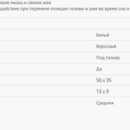
сацию мышц и связок шеи
здействие при перемене позиции головы и шеи во время сна и
Белый
Взрослый
Под голову
Да
56 х 35
12 х 9
Средняя