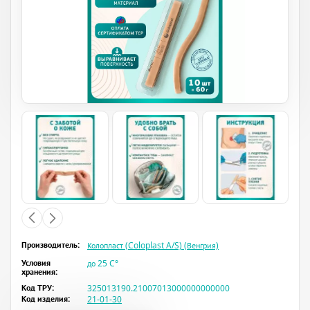
Производитель:
Колопласт (Coloplast A/S) (Венгрия)
Условия
до 25 C°
хранения:
Код ТРУ:
325013190.21007013000000000000
Код изделия:
21-01-30