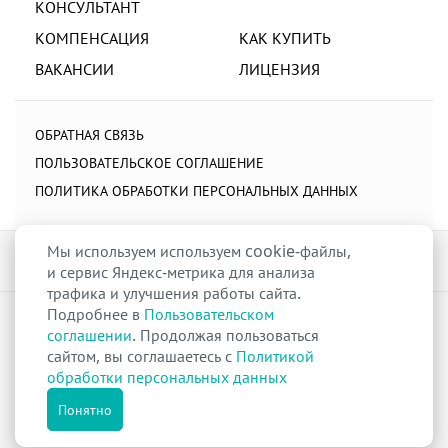
КОНСУЛЬТАНТ
КОМПЕНСАЦИЯ
КАК КУПИТЬ
ВАКАНСИИ
ЛИЦЕНЗИЯ
ОБРАТНАЯ СВЯЗЬ
ПОЛЬЗОВАТЕЛЬСКОЕ СОГЛАШЕНИЕ
ПОЛИТИКА ОБРАБОТКИ ПЕРСОНАЛЬНЫХ ДАННЫХ
Мы используем используем cookie-файлы,
и сервис Яндекс-метрика для анализа
трафика и улучшения работы сайта.
Подробнее в
Пользовательском
raduga-ural.ru ©
Группа компаний Радуга
соглашении
. Продолжая пользоваться
Лицензия
Л042-00110-77/00263680
от 07 декабря 2017 г.
сайтом, вы соглашаетесь с
Политикой
Разрешение
№Р013-00110-66/03100314
на дистанционную торговлю
обработки персональных данных
лекарственными препаратами от 02 сентября 2025 г.
Все права защищены
Понятно