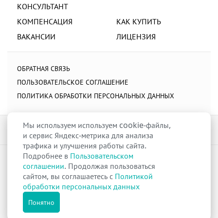
КОНСУЛЬТАНТ
КОМПЕНСАЦИЯ
КАК КУПИТЬ
ВАКАНСИИ
ЛИЦЕНЗИЯ
ОБРАТНАЯ СВЯЗЬ
ПОЛЬЗОВАТЕЛЬСКОЕ СОГЛАШЕНИЕ
ПОЛИТИКА ОБРАБОТКИ ПЕРСОНАЛЬНЫХ ДАННЫХ
Мы используем используем cookie-файлы,
и сервис Яндекс-метрика для анализа
трафика и улучшения работы сайта.
Подробнее в
Пользовательском
raduga-ural.ru ©
Группа компаний Радуга
соглашении
. Продолжая пользоваться
Лицензия
Л042-00110-77/00263680
от 07 декабря 2017 г.
сайтом, вы соглашаетесь с
Политикой
Разрешение
№Р013-00110-66/03100314
на дистанционную торговлю
обработки персональных данных
лекарственными препаратами от 02 сентября 2025 г.
Все права защищены
Понятно