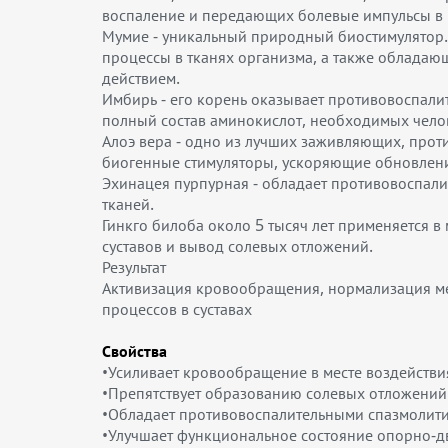
воспаление и передающих болевые импульсы в
Мумие - уникальный природный биостимулятор. 
процессы в тканях организма, а также облада
действием.
Имбирь - его корень оказывает противовоспал
полный состав аминокислот, необходимых челов
Алоэ вера - одно из лучших заживляющих, проти
биогенные стимуляторы, ускоряющие обновление
Эхинацея пурпурная - обладает противовоспал
тканей.
Гинкго билоба около 5 тысяч лет применяется 
суставов и вывод солевых отложений.
Результат
Активизация кровообращения, нормализация ме
процессов в суставах
Свойства
•Усиливает кровообращение в месте воздействи
•Препятствует образованию солевых отложений
•Обладает противовоспалительными спазмолит
•Улучшает функциональное состояние опорно-д