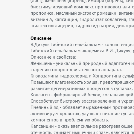
(лист), женьшеня (корень), имбиря (корень), кип
биостимулирующий комплекс противовоспалител
прополиса, масляный экстракт ромашки, витамин
витамин А, капсаицин, гидролизат коллагена, г
этилгексилглицерин, гидроксид натрия, динатри
Описание
В.Дикуль Тибетский гель-бальзам - консистенц
Тибетский гель-бальзам академика В.И. Дикуля
Описание и свойства:
Женьшень - уникальный природный адаптоген и 
старению опорно-двигательного аппарата.
Глюкозамина гидрохлорид и Хондроитина сульфа
Повышают влагоемкость хряща, предотвращают е
развитие дегенеративных процессов в суставах
Коллаген - фибриллярный белок, составляющий 
Способствует быстрому восстановлению и укреп
Пчелиный яд - обладает выраженным противов
активизирует кровоток, улучшает питание сус
компонентов в проблемную область.
Капсаицин - оказывает сильное разогревающее
отечность, снимает мышечный спазм, является