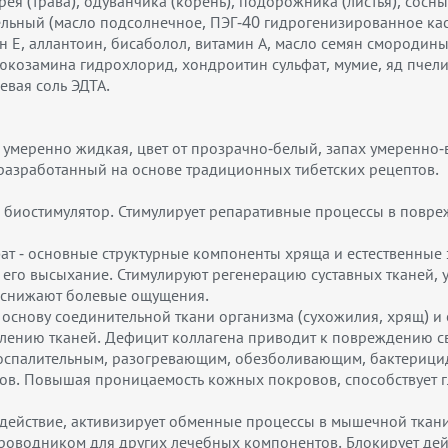
рея (трава), одуванчика (корень), подорожника (листья), сосны 
ьный (масло подсолнечное, ПЭГ-40 гидрогенизированное кас
 Е, аллантоин, бисаболол, витамин А, масло семян смородины)
люкозамина гидрохлорид, хондроитин сульфат, мумие, яд пчел
евая соль ЭДТА.
ия умеренно жидкая, цвет от прозрачно-белый, запах умеренн
, разработанный на основе традиционных тибетских рецептов.
биостимулятор. Стимулирует репаративные процессы в повреж
т - основные структурные компоненты хряща и естественные 
го высыхание. Стимулируют регенерацию суставных тканей, у
, снижают болевые ощущения.
основу соединительной ткани организма (сухожилия, хрящ) и 
лению тканей. Дефицит коллагена приводит к повреждению св
оспалительным, разогревающим, обезболивающим, бактериц
тавов. Повышая проницаемость кожных покровов, способствуе
 действие, активизирует обменные процессы в мышечной ткан
 проводником для других лечебных компонентов. Блокирует д