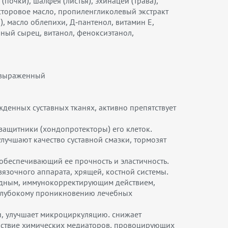
(почки), шалфея (листья), эхинацеи (трава),
торовое масло, пропиленгликолевый экстракт
, масло облепихи, Д-пантенол, витамин Е,
иный сырец, витанол, феноксиэтанол,
о-выраженный
денных суставных тканях, активно препятствует
защитники (хондопротекторы) его клеток.
лучшают качество суставной смазки, тормозят
обеспечивающий ее прочность и эластичность.
язочного аппарата, хрящей, костной системы.
идным, иммунокорректирующим действием,
т глубокому проникновению лечебных
и, улучшает микроциркуляцию. снижает
ействие химических медиаторов, провоцирующих