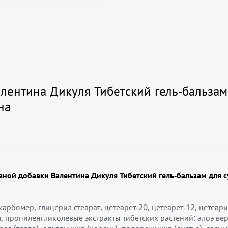
ентина Дикуля Тибетский гель-бальзам 
на
ной добавки Валентина Дикуля Тибетский гель-бальзам для с
арбомер, глицерил стеарат, цетеарет-20, цетеарет-12, цетеар
пропиленгликолевые экстракты тибетских растений: алоэ вера 