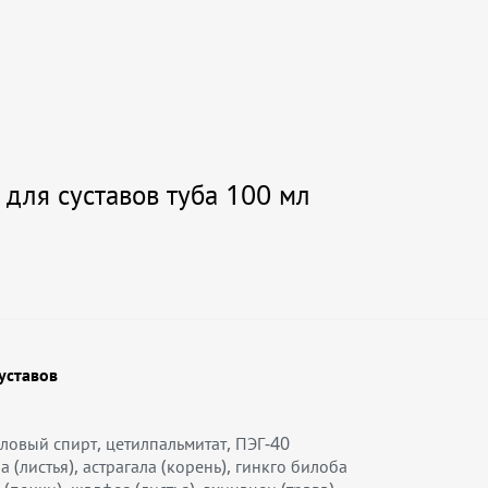
для суставов туба 100 мл
уставов
иловый спирт, цетилпальмитат, ПЭГ-40
(листья), астрагала (корень), гинкго билоба