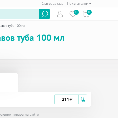
Статус заказа
Покупателям
0
0
авов туба 100 мл
авов туба 100 мл
211
a
млении товара на сайте