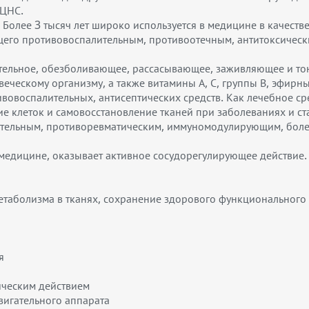
 ЦНС.
Более 3 тысяч лет широко используется в медицине в качеств
ющего противовоспалительным, противоотечным, антитоксич
ительное, обезболивающее, рассасывающее, заживляющее и то
еческому организму, а также витамины А, С, группы В, эфирн
вовоспалительных, антисептических средств. Как лечебное сре
 клеток и самовосстановление тканей при заболеваниях и ста
ительным, противоревматическим, иммуномодулирующим, бол
в медицине, оказывает активное сосудорегулирующее действие.
таболизма в тканях, сохранение здорового функционального 
я
ическим действием
вигательного аппарата