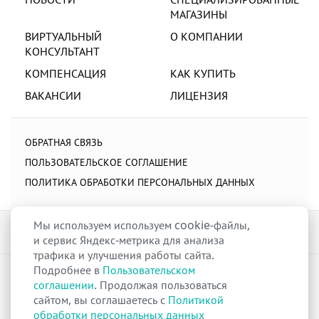
МАГАЗИНЫ
ВИРТУАЛЬНЫЙ
О КОМПАНИИ
КОНСУЛЬТАНТ
КОМПЕНСАЦИЯ
КАК КУПИТЬ
ВАКАНСИИ
ЛИЦЕНЗИЯ
ОБРАТНАЯ СВЯЗЬ
ПОЛЬЗОВАТЕЛЬСКОЕ СОГЛАШЕНИЕ
ПОЛИТИКА ОБРАБОТКИ ПЕРСОНАЛЬНЫХ ДАННЫХ
Мы используем используем cookie-файлы,
и сервис Яндекс-метрика для анализа
трафика и улучшения работы сайта.
Подробнее в
Пользовательском
raduga-ural.ru ©
Группа компаний Радуга
соглашении
. Продолжая пользоваться
Лицензия
Л042-00110-77/00263680
от 07 декабря 2017 г.
сайтом, вы соглашаетесь с
Политикой
Разрешение
№Р013-00110-66/03100314
на дистанционную торговлю
обработки персональных данных
лекарственными препаратами от 02 сентября 2025 г.