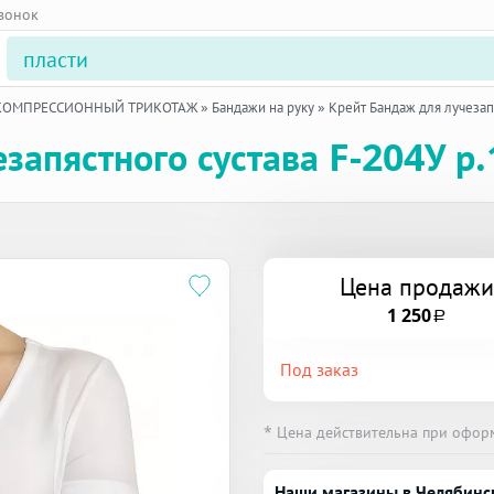
звонок
 КОМПРЕССИОННЫЙ ТРИКОТАЖ
»
Бандажи на руку
»
Крейт Бандаж для лучезапя
запястного сустава F-204У р.
Цена продажи
1 250
a
Под заказ
* Цена действительна при офор
Наши магазины в Челябинс