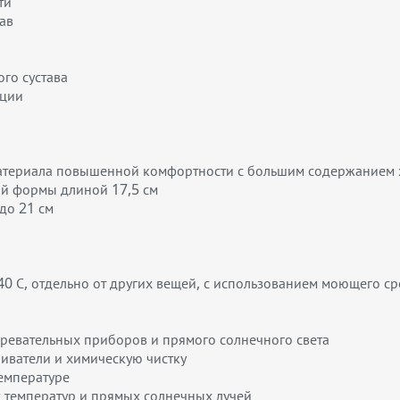
ти
ав
го сустава
ации
материала повышенной комфортности с большим содержанием 
й формы длиной 17,5 см
до 21 см
0 С, отдельно от других вещей, с использованием моющего ср
гревательных приборов и прямого солнечного света
ливатели и химическую чистку
температуре
х температур и прямых солнечных лучей