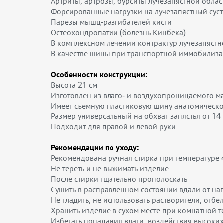
Артриты, артрозы, бурситы лучезапястной облас
Форсированные нагрузки на лучезапястный суст
Парезы мышц-разгибателей кисти
Остеохондропатии (болезнь Кинбека)
В комплексном лечении контрактур лучезапястно
В качестве шины при транспортной иммобилиз
Особенности конструкции:
Высота 21 см
Изготовлен из влаго- и воздухопроницаемого 
Имеет съемную пластиковую шину анатомическо
Размер универсальный на обхват запястья от 14 
Подходит для правой и левой руки
Рекомендации по уходу:
Рекомендована ручная стирка при температуре 4
Не тереть и не выжимать изделие
После стирки тщательно прополоскать
Сушить в расправленном состоянии вдали от на
Не гладить, не использовать растворители, отбе
Хранить изделие в сухом месте при комнатной 
Избегать попадания влаги, воздействия высоки