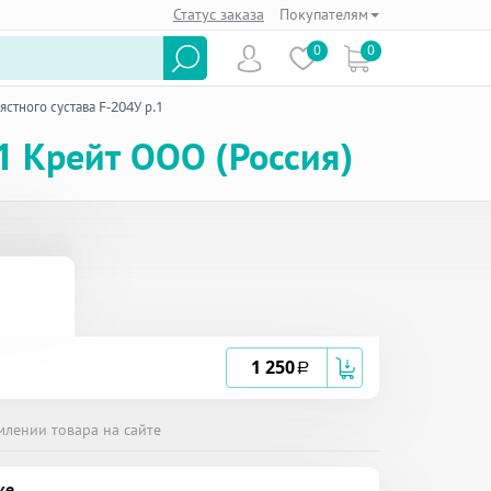
Статус заказа
Покупателям
0
0
стного сустава F-204У р.1
1 Крейт ООО (Россия)
1 250
a
млении товара на сайте
ке