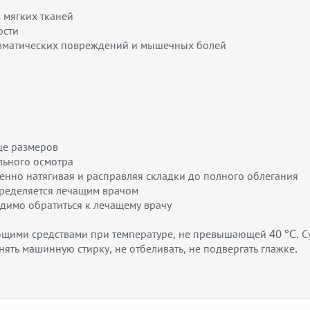
 мягких тканей
ости
авматических повреждений и мышечных болей
це размеров
льного осмотра
пенно натягивая и расправляя складки до полного облегания
пределяется лечащим врачом
димо обратиться к лечащему врачу
щими средствами при температуре, не превышающей 40 °C. Су
ть машинную стирку, не отбеливать, не подвергать глажке.