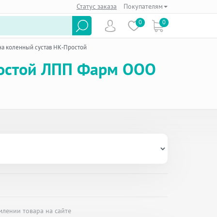
Статус заказа
Покупателям
0
0
а коленный сустав НК-Простой
ростой ЛПП Фарм ООО
млении товара на сайте